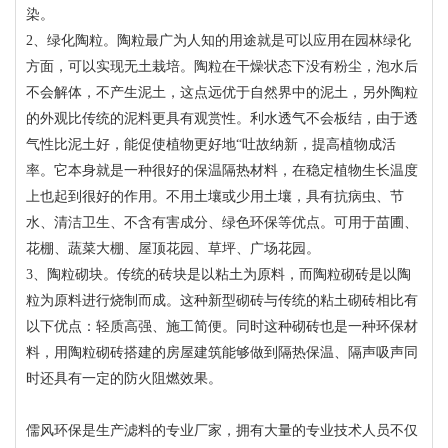
染。
2、绿化陶粒。陶粒最广为人知的用途就是可以应用在园林绿化
方面，可以实现无土栽培。陶粒在干燥状态下没有粉尘，泡水后
不会解体，不产生泥土，这点远优于自然界中的泥土，另外陶粒
的外观比传统的泥料更具有观赏性。利水透气不会板结，由于透
气性比泥土好，能促使植物更好地“吐故纳新，提高植物成活
率。它本身就是一种很好的保温隔热材料，在稳定植物生长温度
上也起到很好的作用。不用土壤或少用土壤，具有抗病虫、节
水、清洁卫生、不含有害成分、绿色环保等优点。可用于苗圃、
花棚、蔬菜大棚、屋顶花园、草坪、广场花园。
3、陶粒砌块。传统的砖块是以粘土为原料，而陶粒砌砖是以陶
粒为原料进行烧制而成。这种新型砌砖与传统的粘土砌砖相比有
以下优点：轻质高强、施工简便。同时这种砌砖也是一种环保材
料，用陶粒砌砖搭建的房屋建筑能够做到隔热保温、隔声吸声同
时还具有一定的防火阻燃效果。
儒风环保是生产滤料的专业厂家，拥有大量的专业技术人员不仅