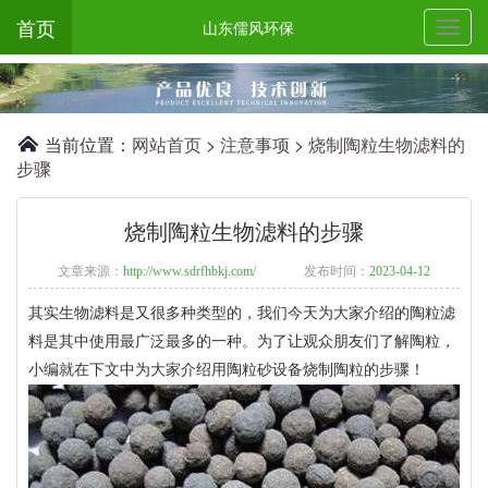
首页
山东儒风环保
当前位置：
网站首页
>
注意事项
>
烧制陶粒生物滤料的
步骤
烧制陶粒生物滤料的步骤
文章来源：
http://www.sdrfhbkj.com/
发布时间：
2023-04-12
其实生物滤料是又很多种类型的，我们今天为大家介绍的陶粒滤
料是其中使用最广泛最多的一种。为了让观众朋友们了解陶粒，
小编就在下文中为大家介绍用陶粒砂设备烧制陶粒的步骤！