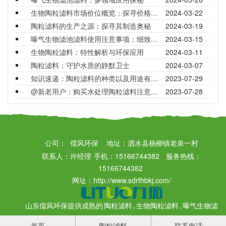
生物陶粒滤料市场价位概览：探寻价格背后的价值与选择
2024-03-22
陶粒滤料的生产之源：探寻其制造奥秘
2024-03-19
曝气生物滤池滤料使用注意事项：细致呵护，确保效能
2024-03-15
生物陶粒滤料：特性解析与环保应用
2024-03-11
陶粒滤料：守护水质的静默卫士
2024-03-07
知识速递：陶粒滤料的种类以及用途有哪些？
2023-07-29
@新老用户：购买水处理陶粒滤料注意事项要了解！
2023-07-28
公司：
儒风环保
地址：泗水县杨柳镇老泉一村
联系人：许经理 手机：15166744382 服务热线：
15166744382
网址：http://www.sdrfhbkj.com/
山东儒风环保提供成熟的
陶粒滤料
,
生物陶粒滤料
,
曝气生物滤
池滤料
首页
陶粒滤料
联系电话