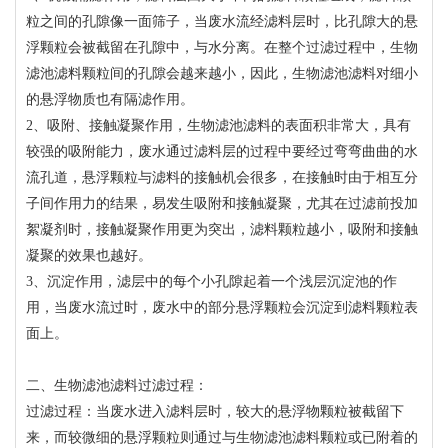
粒之间的孔隙像一面筛子，当废水流经滤料层时，比孔隙大的悬
浮颗粒会被截留在孔隙中，与水分离。在整个过滤过程中，生物
滤池滤料颗粒间的孔隙会越来越小，因此，生物滤池滤料对细小
的悬浮物质也有隔滤作用。
2、吸附、接触凝聚作用，生物滤池滤料的表面积非常大，具有
较强的吸附能力，废水通过滤料层的过程中要经过弯弯曲曲的水
流孔道，悬浮颗粒与滤料的接触机会很多，在接触时由于相互分
子间作用力的结果，易发生吸附和接触凝聚，尤其在过滤前投加
絮凝剂时，接触凝聚作用更为突出，滤料颗粒越小，吸附和接触
凝聚的效果也越好。
3、沉淀作用，滤层中的每个小孔隙起着一个浅层沉淀池的作
用，当废水流过时，废水中的部分悬浮颗粒会沉淀到滤料颗粒表
面上。
二、生物滤池滤料过滤过程：
过滤过程：当废水进入滤料层时，较大的悬浮物颗粒被截留下
来，而较微细的悬浮颗粒则通过与生物滤池滤料颗粒或已附着的