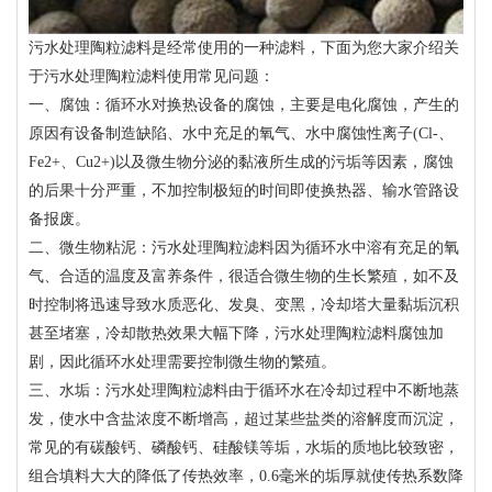
污水处理陶粒滤料是经常使用的一种滤料，下面为您大家介绍关
于污水处理陶粒滤料使用常见问题：
一、腐蚀：循环水对换热设备的腐蚀，主要是电化腐蚀，产生的
原因有设备制造缺陷、水中充足的氧气、水中腐蚀性离子(Cl-、
Fe2+、Cu2+)以及微生物分泌的黏液所生成的污垢等因素，腐蚀
的后果十分严重，不加控制极短的时间即使换热器、输水管路设
备报废。
二、微生物粘泥：污水处理陶粒滤料因为循环水中溶有充足的氧
气、合适的温度及富养条件，很适合微生物的生长繁殖，如不及
时控制将迅速导致水质恶化、发臭、变黑，冷却塔大量黏垢沉积
甚至堵塞，冷却散热效果大幅下降，污水处理陶粒滤料腐蚀加
剧，因此循环水处理需要控制微生物的繁殖。
三、水垢：污水处理陶粒滤料由于循环水在冷却过程中不断地蒸
发，使水中含盐浓度不断增高，超过某些盐类的溶解度而沉淀，
常见的有碳酸钙、磷酸钙、硅酸镁等垢，水垢的质地比较致密，
组合填料大大的降低了传热效率，0.6毫米的垢厚就使传热系数降