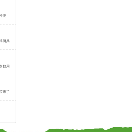
冲洗，
其所具
多数用
带来了