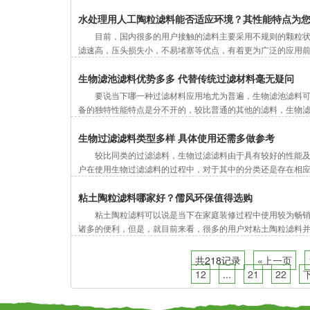
水处理用人工陶粒滤料能否适应环境？其性能特点为
目前，国内很多的用户接触的滤料主要采用不规则的颗粒
滤速高，压头损失小，不易堵塞等优点，有着更为广泛的应用前
生物滤池滤料优势多多 代替传统过滤材料毫无疑问
要说当下哪一种过滤材料应用地尤为普遍，生物滤池滤料
备的独特性能特点是分不开的，较比普通的其他的滤料，生物滤
生物过滤滤料类型多样 具体使用还需多做参考
较比同类的过滤滤料，生物过滤滤料由于具有较好的性能
户在使用生物过滤滤料的过程中，对于其中的分类还是存在相应
粘土陶粒滤料哪家好？儒风环保值得选购
粘土陶粒滤料可以说是当下在家庭装修过程中使用较为畅
诸多的便利，但是，就目前来看，很多的用户对粘土陶粒滤料并
共218记录
«上一页
12
...
21
22