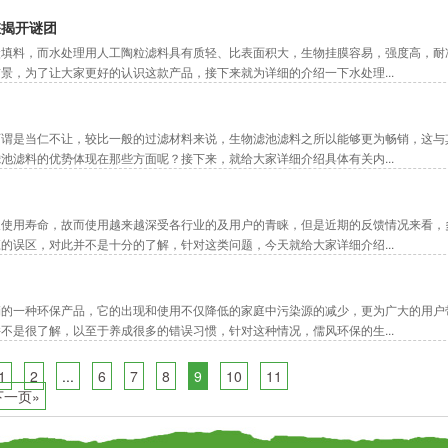
您揭开谜团
状填料，而水处理用人工陶粒滤料具有质轻、比表面积大，生物挂膜容易，强度高，耐
景，为了让大家更好的认识这款产品，接下来就为详细的介绍一下水处理...
可谓是当仁不让，较比一般的过滤材料来说，生物滤池滤料之所以能够更为畅销，这与
池滤料的优势体现在那些方面呢？接下来，就给大家详细介绍具体有关内...
及使用寿命，故而使用越来越深受各行业的及用户的青睐，但是近期的反馈情况来看，
的误区，对此并不是十分的了解，针对这类问题，今天就给大家详细介绍...
销的一种环保产品，它的出现和使用不仅降低的家庭中污染源的减少，更为广大的用户
不是很了解，以至于养成很多的错误习惯，针对这种情况，儒风环保的生...
1
2
...
6
7
8
9
10
11
下一页»