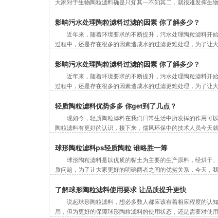
大家对于生物陶粒滤料确是只知其一不知其二，就很难发挥生物
影响污水处理陶粒滤料过滤的因素 你了解多少？
近年来，随着环境要求的不断提升，污水处理陶粒滤料开
过程中，还是存在很多的因素造成水的过滤更难处理，为了让大
影响污水处理陶粒滤料过滤的因素 你了解多少？
近年来，随着环境要求的不断提升，污水处理陶粒滤料开
过程中，还是存在很多的因素造成水的过滤更难处理，为了让大
轻质陶粒滤料优势多多 你get到了几点？
现如今，轻质陶粒滤料在我们日常生活中所发挥的作用可
陶粒滤料有更好的认识，接下来，儒风环保中的技术人员今天就
球形陶粒滤料ps轻质陶粒 谁略胜一筹
球形陶粒滤料是以优质的黏土为主要的生产原料，经烘干
质问题，为了让大家更好的明确两者之间的优劣关系，今天，我
了解球形陶粒滤料使用要求 让品质提升更快
说起球形陶粒滤料，想必多数人都应该有着相应程度的认
用，但为更好的保障球形陶粒滤料的使用状态，还是需要对使用